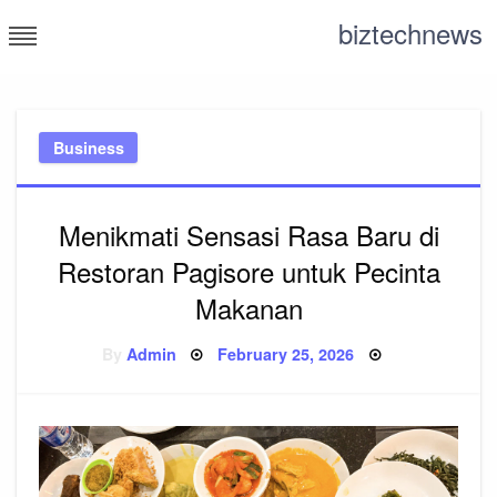
Skip
biztechnews
to
content
Business
Menikmati Sensasi Rasa Baru di
Restoran Pagisore untuk Pecinta
Makanan
Posted
By
Admin
February 25, 2026
on