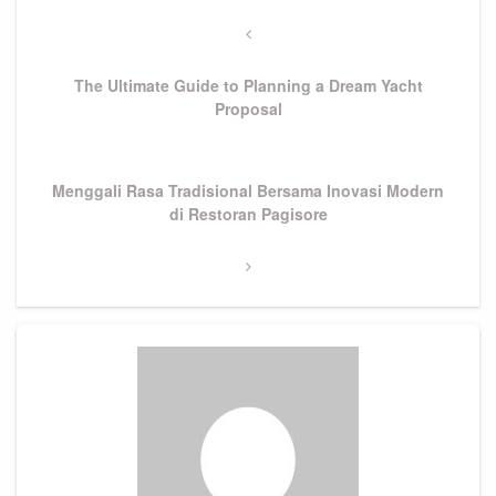
Post
navigation
Previous
Post
The Ultimate Guide to Planning a Dream Yacht
Proposal
Next
Menggali Rasa Tradisional Bersama Inovasi Modern
Post
di Restoran Pagisore